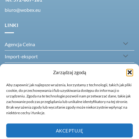
biuro@wobex.eu
LINKI
Agencja Celna
Import-eksport
Mienie przesiedlenia
Zarządzaj zgodą
Numer EORI
Aby zapewnić jak najlepsze wrażenia, korzystamy z technologii, takich jak pliki
cookie, do przechowywania i/lub uzyskiwania dostępu do informacji o
Intrastat
urządzeniu. Zgoda na te technologie pozwoli nam przetwarzać dane, takie jak
zachowanie podczas przeglądania lub unikalne identyfikatory na tej stronie.
Akcyza i tłumaczenia
Brak wyrażenia zgody lub wycofanie zgody może niekorzystnie wpłynąć na
niektóre cechy i funkcje.
Kontakt
AKCEPTUJĘ
Copyright 2026 ©
Agencja Celna "WOBEX" Sp. z o.o.